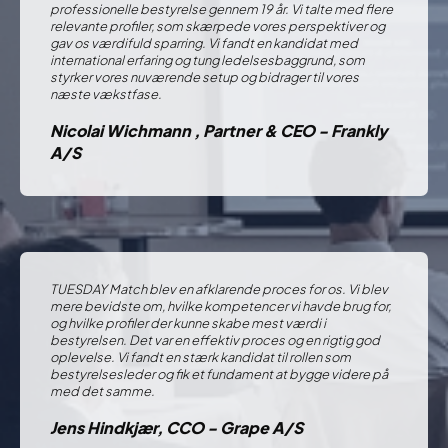
professionelle bestyrelse gennem 19 år. Vi talte med flere
relevante profiler, som skærpede vores perspektiver og
gav os værdifuld sparring. Vi fandt en kandidat med
international erfaring og tung ledelsesbaggrund, som
styrker vores nuværende setup og bidrager til vores
næste vækstfase.
Nicolai Wichmann , Partner & CEO - Frankly
A/S
TUESDAY Match blev en afklarende proces for os. Vi blev
mere bevidste om, hvilke kompetencer vi havde brug for,
og hvilke profiler der kunne skabe mest værdi i
bestyrelsen. Det var en effektiv proces og en rigtig god
oplevelse. Vi fandt en stærk kandidat til rollen som
bestyrelsesleder og fik et fundament at bygge videre på
med det samme.
Jens Hindkjær, CCO - Grape A/S