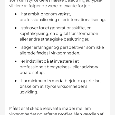
vil flere af følgende være relevante for jer:
I har ambitioner om vækst,
professionalisering eller internationalisering.
I står over for et generationsskifte, en
kapitalrejsning, en digital transformation
eller andre strategiske beslutninger.
I søger erfaringer og perspektiver, som ikke
allerede findes i virksomheden.
I er indstillet på at investere i et
professionelt bestyrelses- eller advisory
board setup.
I har minimum 15 medarbejdere og et klart
ønske om at styrke virksomhedens
udvikling.
Målet er at skabe relevante møder mellem
virksomheder og erfarne profiler. Men værdien af