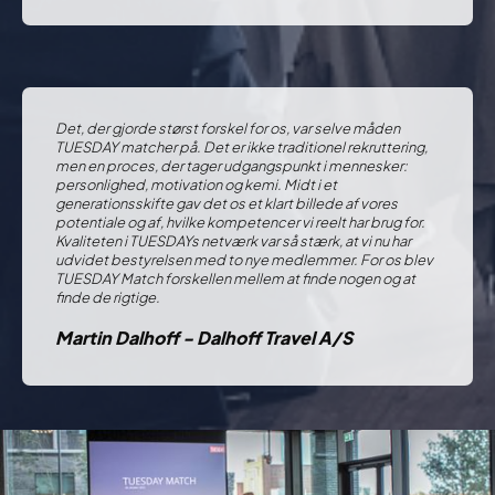
Det, der gjorde størst forskel for os, var selve måden
TUESDAY matcher på. Det er ikke traditionel rekruttering,
men en proces, der tager udgangspunkt i mennesker:
personlighed, motivation og kemi. Midt i et
generationsskifte gav det os et klart billede af vores
potentiale og af, hvilke kompetencer vi reelt har brug for.
Kvaliteten i TUESDAYs netværk var så stærk, at vi nu har
udvidet bestyrelsen med to nye medlemmer. For os blev
TUESDAY Match forskellen mellem at finde nogen og at
finde de rigtige.
Martin Dalhoff - Dalhoff Travel A/S